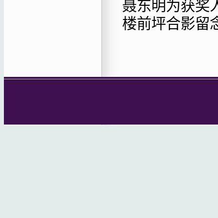
聂东明为获奖
楼前坪合影留